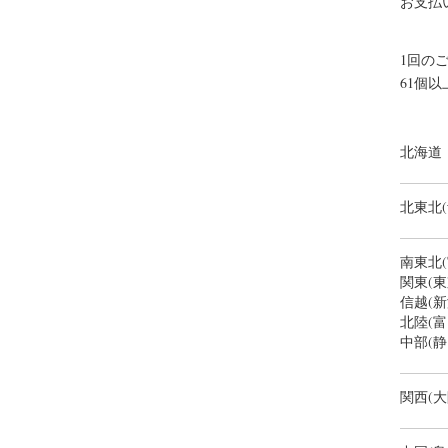
お支払
1回の
61個
北海道
北東北
南東北
関東(
信越(新
北陸(
中部(
関西(